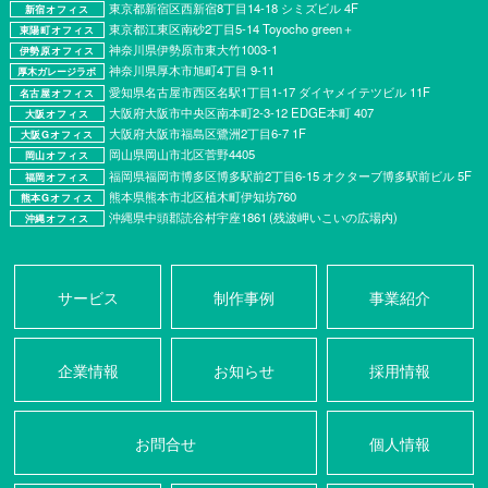
東京都新宿区西新宿8丁目14-18 シミズビル 4F
新宿オフィス
東京都江東区南砂2丁目5-14 Toyocho green＋
東陽町オフィス
神奈川県伊勢原市東大竹1003-1
伊勢原オフィス
神奈川県厚⽊市旭町4丁⽬ 9-11
厚木ガレージラボ
愛知県名古屋市西区名駅1丁目1-17 ダイヤメイテツビル 11F
名古屋オフィス
大阪府大阪市中央区南本町2-3-12 EDGE本町 407
大阪オフィス
大阪府大阪市福島区鷺洲2丁目6-7 1F
大阪Gオフィス
岡山県岡山市北区菅野4405
岡山オフィス
福岡県福岡市博多区博多駅前2丁目6-15 オクターブ博多駅前ビル 5F
福岡オフィス
熊本県熊本市北区植木町伊知坊760
熊本Gオフィス
沖縄県中頭郡読谷村宇座1861 (残波岬いこいの広場内)
沖縄オフィス
サービス
制作事例
事業紹介
企業情報
お知らせ
採用情報
お問合せ
個人情報