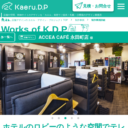
見積・お問合せ
内装デザイン･設計
設計施工
企業情報
広告･クリエイティブ
設備·営繕
組織図･グループ企業
不動産開発
営業·クリエイティブ
企画·開発
オフ
電気
設計
設計
不動産
ビジ
設
電工
電工
不
店舗や空間、Webサイトのデザインを「カエル」発想でご提供！札幌・小樽発のデザイン事務所
設計
設計
制
制作
制作
業
店舗デザインの カエル・デザイン・プロジェクト TOP
制作事例
制作事例詳細
サ
ー
ビ
ス
制
作
事
例
事
業
紹
介
企
業
情
報
建
築
コ
ラ
ム
採
用
情
報
Works of K.D.P
ACCEA CAFÉ 永田町店
一覧へ
様
店舗デザイン
1
2
3
4
5
ホテルのロビーのような空間でテレ