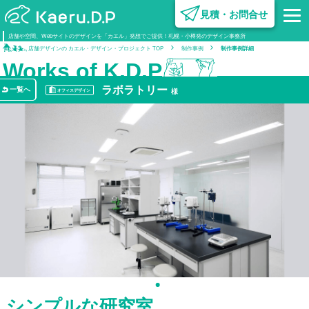
見積・お問合せ
内装デザイン･設計
設計施工
企業情報
広告･クリエイティブ
設備·営繕
組織図･グループ企業
不動産開発
営業·クリエイティブ
企画·開発
オフ
電気
設計
設計
不動産
ビジ
設
電工
電工
不
店舗や空間、Webサイトのデザインを「カエル」発想でご提供！札幌・小樽発のデザイン事務所
設計
設計
制
制作
制作
業
店舗デザインの カエル・デザイン・プロジェクト TOP
制作事例
制作事例詳細
サ
ー
ビ
ス
制
作
事
例
事
業
紹
介
企
業
情
報
建
築
コ
ラ
ム
採
用
情
報
Works of K.D.P
ラボラトリー
一覧へ
様
オフィスデザイン
1
シンプルな研究室