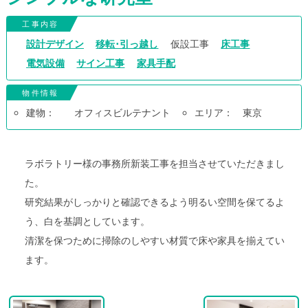
工事内容
設計デザイン
移転･引っ越し
仮設工事
床工事
電気設備
サイン工事
家具手配
物件情報
建物：
オフィスビルテナント
エリア：
東京
ラボラトリー様の事務所新装工事を担当させていただきまし
た。
研究結果がしっかりと確認できるよう明るい空間を保てるよ
う、白を基調としています。
清潔を保つために掃除のしやすい材質で床や家具を揃えてい
ます。