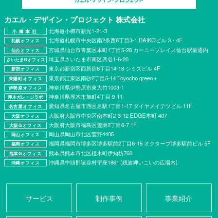
カエル・デザイン・プロジェクト
株式会社
北海道小樽市新光1-21-3
小樽本社
北海道札幌市中央区南2条西8丁目3-1 DAIKOビル 3・4F
札幌オフィス
宮城県仙台市青葉区本町1丁目5-28 カーニープレイス仙台駅前通内
仙台オフィス
埼玉県さいたま市南区四谷1-6-20
さいたまGオフィス
東京都新宿区西新宿8丁目14-18 シミズビル 4F
新宿オフィス
東京都江東区南砂2丁目5-14 Toyocho green＋
東陽町オフィス
神奈川県伊勢原市東大竹1003-1
伊勢原オフィス
神奈川県厚⽊市旭町4丁⽬ 9-11
厚木ガレージラボ
愛知県名古屋市西区名駅1丁目1-17 ダイヤメイテツビル 11F
名古屋オフィス
大阪府大阪市中央区南本町2-3-12 EDGE本町 407
大阪オフィス
大阪府大阪市福島区鷺洲2丁目6-7 1F
大阪Gオフィス
岡山県岡山市北区菅野4405
岡山オフィス
福岡県福岡市博多区博多駅前2丁目6-15 オクターブ博多駅前ビル 5F
福岡オフィス
熊本県熊本市北区植木町伊知坊760
熊本Gオフィス
沖縄県中頭郡読谷村宇座1861 (残波岬いこいの広場内)
沖縄オフィス
サービス
制作事例
事業紹介