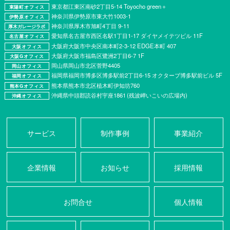
東京都江東区南砂2丁目5-14 Toyocho green＋
東陽町オフィス
神奈川県伊勢原市東大竹1003-1
伊勢原オフィス
神奈川県厚⽊市旭町4丁⽬ 9-11
厚木ガレージラボ
愛知県名古屋市西区名駅1丁目1-17 ダイヤメイテツビル 11F
名古屋オフィス
大阪府大阪市中央区南本町2-3-12 EDGE本町 407
大阪オフィス
大阪府大阪市福島区鷺洲2丁目6-7 1F
大阪Gオフィス
岡山県岡山市北区菅野4405
岡山オフィス
福岡県福岡市博多区博多駅前2丁目6-15 オクターブ博多駅前ビル 5F
福岡オフィス
熊本県熊本市北区植木町伊知坊760
熊本Gオフィス
沖縄県中頭郡読谷村宇座1861 (残波岬いこいの広場内)
沖縄オフィス
サービス
制作事例
事業紹介
企業情報
お知らせ
採用情報
お問合せ
個人情報