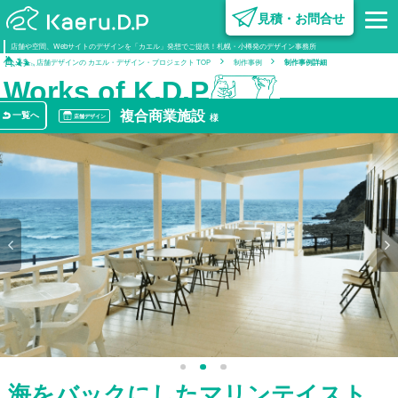
見積・お問合せ
内装デザイン･設計
設計施工
企業情報
広告･クリエイティブ
設備·営繕
組織図･グループ企業
不動産開発
営業·クリエイティブ
企画·開発
オフ
電気
設計
設計
不動産
ビジ
設
電工
電工
不
店舗や空間、Webサイトのデザインを「カエル」発想でご提供！札幌・小樽発のデザイン事務所
設計
設計
制
制作
制作
業
店舗デザインの カエル・デザイン・プロジェクト TOP
制作事例
制作事例詳細
サ
ー
ビ
ス
制
作
事
例
事
業
紹
介
企
業
情
報
建
築
コ
ラ
ム
採
用
情
報
Works of K.D.P
複合商業施設
一覧へ
様
店舗デザイン
1
2
3
海をバックにしたマリンテイスト