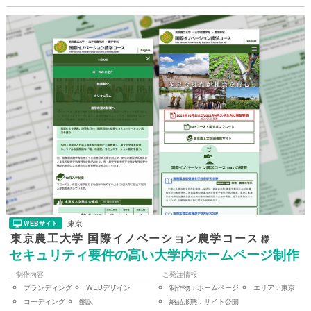
東京
WEBサイト
東京農工大学 国際イノベーション農学コース
様
セキュリティ要件の高い大学内ホームページ制作
制作内容
ご発注情報
ブランディング
WEBデザイン
制作物：
ホームページ
エリア：
東京
コーディング
翻訳
納品形態：
サイト公開