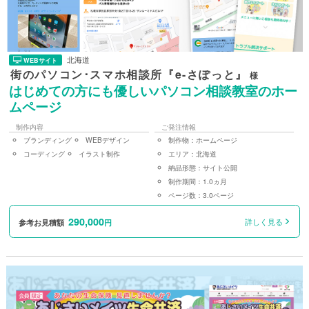
北海道
WEBサイト
街のパソコン･スマホ相談所『e-さぽっと』
様
はじめての方にも優しいパソコン相談教室のホー
ムページ
制作内容
ご発注情報
ブランディング
WEBデザイン
制作物：
ホームページ
コーディング
イラスト制作
エリア：
北海道
納品形態：
サイト公開
制作期間：
1.0ヵ月
ページ数：
3.0ページ
290,000
詳しく見る
参考お見積額
円