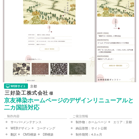
京都
WEBサイト
三好染工株式会社
様
京友禅染ホームページのデザインリニューアルと
二カ国語対応
制作内容
ご発注情報
サーバーメンテナンス
制作物：
ホームページ
エリア：
京都
WEBデザイン
コーディング
納品形態：
サイト公開
翻訳
CMS構築
DB構築
制作期間：
4.0ヵ月