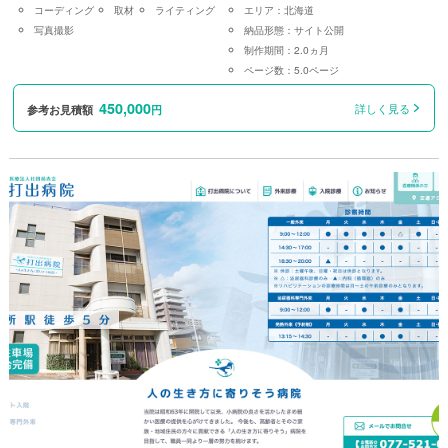
コーディング
取材
ライティング
エリア：
北海道
写真撮影
納品形態：
サイト公開
制作期間：
2.0ヵ月
ページ数：
5.0ページ
450,000
詳しく見る
参考お見積額
円