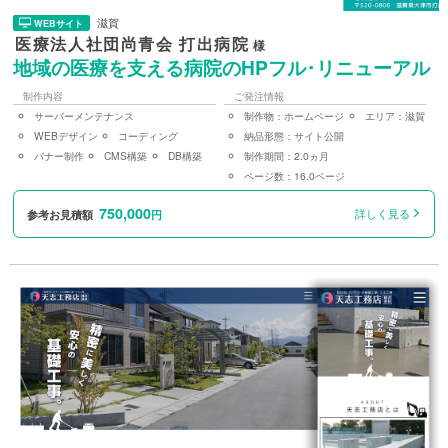
滋賀
WEBサイト
医療法人社団尚青会 打出病院
様
地域の医療を支える病院のHPフル･リニューアル
制作内容
ご発注情報
サーバーメンテナンス
制作物：
ホームページ
エリア：
滋賀
WEBデザイン
コーディング
納品形態：
サイト公開
バナー制作
CMS構築
DB構築
制作期間：
2.0ヵ月
ページ数：
16.0ページ
750,000
詳しく見る
参考お見積額
円