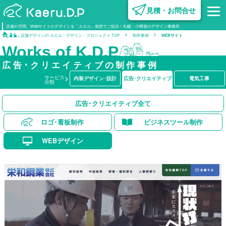
見積・お問合せ
内装デザイン･設計
設計施工
企業情報
広告･クリエイティブ
設備·営繕
組織図･グループ企業
不動産開発
営業·クリエイティブ
企画·開発
オフ
電気
設計
設計
不動産
ビジ
設
電工
電工
不
店舗や空間、Webサイトのデザインを「カエル」発想でご提供！札幌・小樽発のデザイン事務所
設計
設計
制
制作
制作
業
店舗デザインの カエル・デザイン・プロジェクト TOP
制作事例
WEBサイト
サ
ー
ビ
ス
制
作
事
例
事
業
紹
介
企
業
情
報
建
築
コ
ラ
ム
採
用
情
報
Works of K.D.P
広告･クリエイティブの制作事例
サービス
内装デザイン･設計
広告･クリエイティブ
電気工事
分類
広告･クリエイティブ全て
ロゴ･看板制作
ビジネスツール制作
WEBデザイン