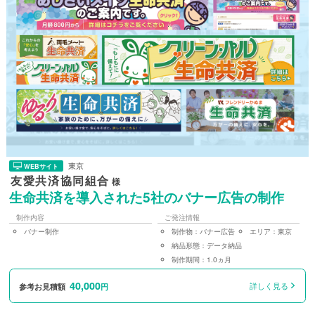
東京
WEBサイト
友愛共済協同組合
様
生命共済を導入された5社のバナー広告の制作
制作内容
ご発注情報
バナー制作
制作物：
バナー広告
エリア：
東京
納品形態：
データ納品
制作期間：
1.0ヵ月
40,000
詳しく見る
参考お見積額
円