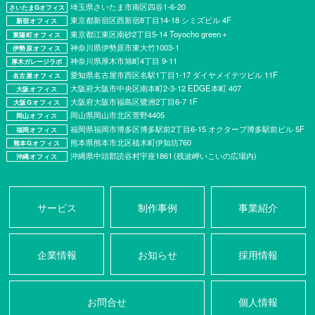
埼玉県さいたま市南区四谷1-6-20
さいたまGオフィス
東京都新宿区西新宿8丁目14-18 シミズビル 4F
新宿オフィス
東京都江東区南砂2丁目5-14 Toyocho green＋
東陽町オフィス
神奈川県伊勢原市東大竹1003-1
伊勢原オフィス
神奈川県厚⽊市旭町4丁⽬ 9-11
厚木ガレージラボ
愛知県名古屋市西区名駅1丁目1-17 ダイヤメイテツビル 11F
名古屋オフィス
大阪府大阪市中央区南本町2-3-12 EDGE本町 407
大阪オフィス
大阪府大阪市福島区鷺洲2丁目6-7 1F
大阪Gオフィス
岡山県岡山市北区菅野4405
岡山オフィス
福岡県福岡市博多区博多駅前2丁目6-15 オクターブ博多駅前ビル 5F
福岡オフィス
熊本県熊本市北区植木町伊知坊760
熊本Gオフィス
沖縄県中頭郡読谷村宇座1861 (残波岬いこいの広場内)
沖縄オフィス
サービス
制作事例
事業紹介
企業情報
お知らせ
採用情報
お問合せ
個人情報