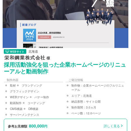
北海道
WEBサイト
栄和鋼業株式会社
様
採用活動強化を狙った企業ホームページのリニュ
ーアルと動画制作
制作内容
ご発注情報
取材
ブランディング
制作物：
企業ホームページのフルリニュ
ーアル
グラフィックデザイン
エリア：
北海道
WEBデザイン
バナー制作
納品形態：
サイト公開
動画制作
コーディング
制作期間：
3.0ヵ月
CMS構築
DB構築
ページ数：
12.0ページ
サーバーメンテナンス
800,000
詳しく見る
参考お見積額
円