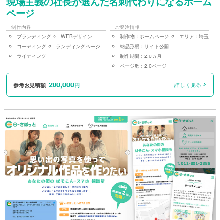
現場主義の社長が選んだ名刺代わりになるホーム
ページ
制作内容
ご発注情報
ブランディング
WEBデザイン
制作物：
ホームページ
エリア：
埼玉
コーディング
ランディングページ
納品形態：
サイト公開
ライティング
制作期間：
2.0ヵ月
ページ数：
2.0ページ
200,000
詳しく見る
参考お見積額
円