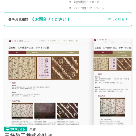
制作期間：
1.0ヵ月
ページ数：
11.0ページ
《 お問合せください 》
参考お見積額
詳しく見る
京都
WEBサイト
三好染工株式会社
様