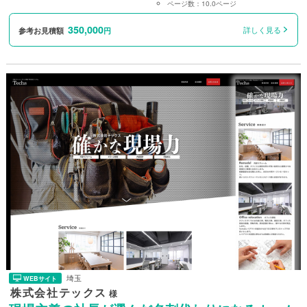
ページ数：
10.0ページ
350,000
詳しく見る
参考お見積額
円
埼玉
WEBサイト
株式会社テックス
様