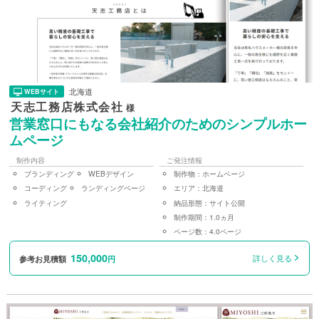
北海道
WEBサイト
天志工務店株式会社
様
営業窓口にもなる会社紹介のためのシンプルホー
ムページ
制作内容
ご発注情報
ブランディング
WEBデザイン
制作物：
ホームページ
コーディング
ランディングページ
エリア：
北海道
ライティング
納品形態：
サイト公開
制作期間：
1.0ヵ月
ページ数：
4.0ページ
150,000
詳しく見る
参考お見積額
円