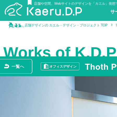
店舗や空間、Webサイトのデザインを「カエル」発想
サ
設
電
設
制
店舗デザインの カエル・デザイン・プロジェクト TOP
Works of K.D.P
Thoth Pt
一覧へ
オフィスデザイン