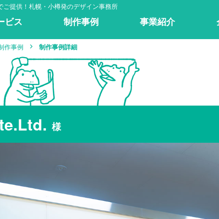
でご提供！札幌・小樽発のデザイン事務所
ー
ビ
ス
制
作
事
例
事
業
紹
介
内装デザイン･設計
広告･クリエイティブ
設計施工
設備·営繕
不動産開発
営業·クリエイティブ
企画·開発
オフィス･店舗 新設･移転
電気工事
設計･デザイン
ビジネスツール制作
電気通信工事
オフィス･店舗工
WEBサイト制作
店舗開発コン
計
工
計
作
不動産
電工
設計
制作
制作事例
制作事例詳細
e.Ltd.
様