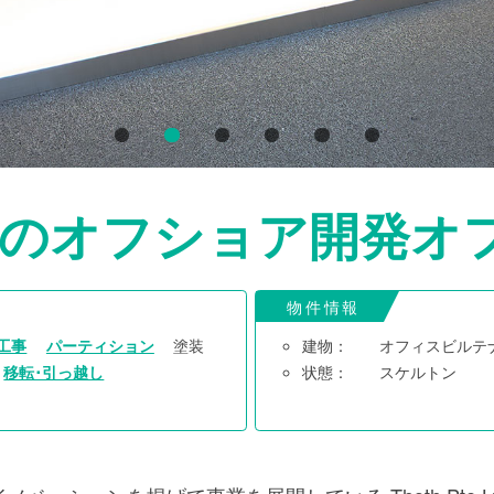
1
2
3
4
5
6
のオフショア開発オ
物件情報
工事
パーティション
塗装
建物：
オフィスビルテ
移転･引っ越し
状態：
スケルトン