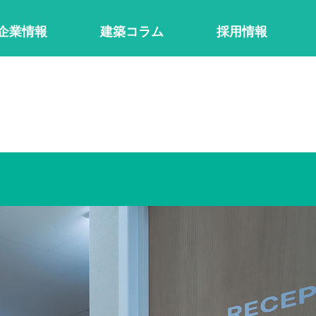
企
業
情
報
建
築
コ
ラ
ム
採
用
情
報
企業情報
組織図･グループ企業
事
サルタント
店舗設備･営繕
ロゴ･看板デザイン
不動産企画･ご紹介
医療･クリニック内装専門
設備
不動産
制作
業態別