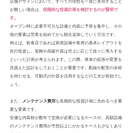
店舗デザインにおいて、すべての理想を一度に実現すること
が難しい場合は、
段階的な投資計画を検討するのが賢明で
す。
オープン時に必要不可欠な設備と内装に予算を集中し、その
他の要素は営業を始めてから順次追加していく方法です。
例えば、飲食店であれば厨房設備や客席の基本レイアウトを
先行投資し、装飾や高級什器は売上に応じて徐々に導入する
といった計画が考えられます。この際、将来の拡張や変更を
見据えた設計をしておくことが重要です。配線や配管の余裕
を持たせる、可動式の什器を活用するなどの工夫が有効でし
ょう。
また、
も長期的な投資計画に含めるべき重
メンテナンス費用
要な要素です。
安価な内装材が数年で交換が必要になるケースや、高額設備
のメンテナンス費用が予想以上にかかるケースも少なくあり