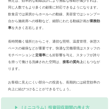
例えば、効率的な動線設計により無駄な移動が減少すれば、
同じ人数でもより多くの顧客に対応できるようになります。
飲食店では厨房からホールへの動線、美容室ではシャンプー
台から施術席への移動など、細部にわたる動線計画が
業務効
を大きく左右します。
率
長時間働く場所だからこそ、適切な照明、温度管理、休憩ス
ペースの確保などが重要です。快適な労働環境はスタッフの
モチベーションと
にも好影響を与え、スタッフが誇り
定着率
を持って働ける洗練された空間は、
にもつなが
接客の質向上
ります。
お客様に見えにくい部分への投資も、長期的には経営効率の
向上に結びつけることができるでしょう。
［ミニコラム］投資回収期間の考え方