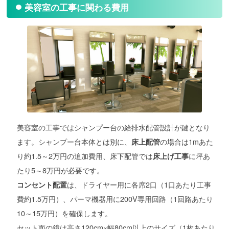
美容室の工事に関わる費用
美容室の工事ではシャンプー台の給排水配管設計が鍵となり
ます。シャンプー台本体とは別に、
の場合は1mあた
床上配管
り約1.5～2万円の追加費用、床下配管では
に坪あ
床上げ工事
たり5～8万円が必要です。
は、ドライヤー用に各席2口（1口あたり工事
コンセント配置
費約1.5万円）、パーマ機器用に200V専用回路（1回路あたり
10～15万円）を確保します。
セット面の鏡は高さ120cm×幅80cm以上のサイズ（1枚あたり