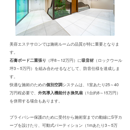
美容エステサロンでは施術ルームの品質が特に重要となりま
す。
（坪8～12万円）に
（ロックウール
石膏ボード二重張り
吸音材
坪3～5万円）を組み合わせるなどして、防音仕様を達成しま
す。
快適な施術のための
システムは、1室あたり25～40
個別空調
万円程必要で、
（1台約8～15万円）
外気導入機能付き換気扇
を併用する場合もあります。
プライバシー保護のために受付から施術室までの動線にS字カ
ーブを設けたり、可動式パーティション（1mあたり3～5万