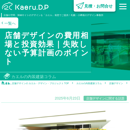
見積・お問合せ
内装デザイン･設計
設計施工
企業情報
広告･クリエイティブ
設備·営繕
組織図･グループ企業
不動産開発
営業·クリエイティブ
企画·開発
オフ
電気
設計
設計
不動産
ビジ
設
電工
電工
不
店舗や空間、Webサイトのデザインを「カエル」発想でご提供！札幌・小樽発のデザイン事務所
設計
設計
制
制作
制作
業
一覧へ
サ
ー
ビ
ス
制
作
事
例
事
業
紹
介
企
業
情
報
建
築
コ
ラ
ム
採
用
情
報
店舗デザインの費用相
場と投資効果｜失敗し
ない予算計画のポイン
ト
カエルの内装建築コラム
店舗デザインの カエル・デザイン・プロジェクト TOP
カエルの内装建築コラム
店舗デザイン
2025年6月23日
店舗デザインに関する話題