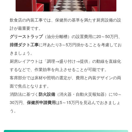
飲食店の内装工事では、保健所の基準を満たす厨房設備の設
計が最重要です。
（油分分離槽）の設置費用に20～50万円、
グリーストラップ
に坪あたり3～5万円掛かることを考慮してお
排煙ダクト工事
きましょう。
厨房レイアウトは「調理→盛り付け→提供」の動線を直線化
するなどで、作業効率を向上させることが可能です。
客席部分では床材や照明の選定が、費用と内装デザインの両
面で焦点となります。
消防法に基づく
（消火器・自動火災報知器）に10～
防火設備
30万円、
は5～15万円を見込んでおきましょ
保健所申請費用
う。