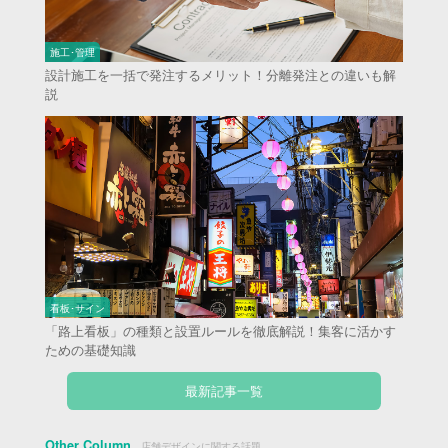
施工･管理
設計施工を一括で発注するメリット！分離発注との違いも解
説
看板･サイン
「路上看板」の種類と設置ルールを徹底解説！集客に活かす
ための基礎知識
最新記事一覧
Other Column
店舗デザインに関する話題