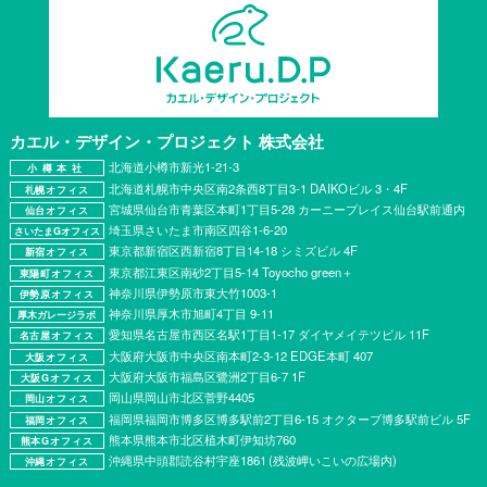
カエル・デザイン・プロジェクト
株式会社
北海道小樽市新光1-21-3
小樽本社
北海道札幌市中央区南2条西8丁目3-1 DAIKOビル 3・4F
札幌オフィス
宮城県仙台市青葉区本町1丁目5-28 カーニープレイス仙台駅前通内
仙台オフィス
埼玉県さいたま市南区四谷1-6-20
さいたまGオフィス
東京都新宿区西新宿8丁目14-18 シミズビル 4F
新宿オフィス
東京都江東区南砂2丁目5-14 Toyocho green＋
東陽町オフィス
神奈川県伊勢原市東大竹1003-1
伊勢原オフィス
神奈川県厚⽊市旭町4丁⽬ 9-11
厚木ガレージラボ
愛知県名古屋市西区名駅1丁目1-17 ダイヤメイテツビル 11F
名古屋オフィス
大阪府大阪市中央区南本町2-3-12 EDGE本町 407
大阪オフィス
大阪府大阪市福島区鷺洲2丁目6-7 1F
大阪Gオフィス
岡山県岡山市北区菅野4405
岡山オフィス
福岡県福岡市博多区博多駅前2丁目6-15 オクターブ博多駅前ビル 5F
福岡オフィス
熊本県熊本市北区植木町伊知坊760
熊本Gオフィス
沖縄県中頭郡読谷村宇座1861 (残波岬いこいの広場内)
沖縄オフィス