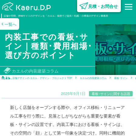
見積・お問合せ
内装デザイン･設計
設計施工
企業情報
広告･クリエイティブ
設備·営繕
組織図･グループ企業
不動産開発
営業·クリエイティブ
企画·開発
オフ
電気
設計
設計
不動産
ビジ
設
電工
電工
不
店舗や空間、Webサイトのデザインを「カエル」発想でご提供！札幌・小樽発のデザイン事務所
設計
設計
制
制作
制作
業
一覧へ
サ
ー
ビ
ス
制
作
事
例
事
業
紹
介
企
業
情
報
建
築
コ
ラ
ム
採
用
情
報
内装工事での看板･サ
イン｜種類･費用相場･
選び方のポイント
カエルの内装建築コラム
店舗デザインの カエル・デザイン・プロジェクト TOP
カエルの内装建築コラム
看板･サイン
2025年9月1日
看板･サインに関する話題
新しく店舗をオープンする際や、オフィス移転・リニューア
ル工事を行う際に、見落としがちながらも重要な要素が看
板・サインの設置です。内装工事における看板・サインは、
その空間の「顔」として第一印象を決定づけ、同時に機能的